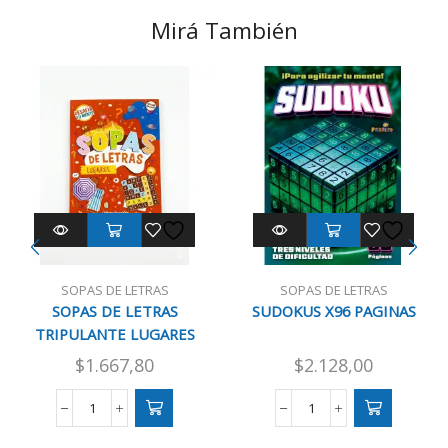
Mirá También
SOPAS DE LETRAS
SOPAS DE LETRAS
SOPAS DE LETRAS
SUDOKUS X96 PAGINAS
TRIPULANTE LUGARES
28X20 CM
$
1.667,80
$
2.128,00
SOPAS
SUDOKUS
DE
X96