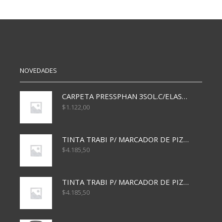
LETRAS
PAGINAS
TRIPULANTE
cantidad
LUGARES
28X20
CM
cantidad
NOVEDADES
CARPETA PRESSPHAN 3SOL.C/ELAST MARRON A4 P01A
$
1.122,00
TINTA TRABI P/ MARCADOR DE PIZARRA x30ml AZUL
$
4.185,50
TINTA TRABI P/ MARCADOR DE PIZARRA x30ml ROJO
$
4.185,50