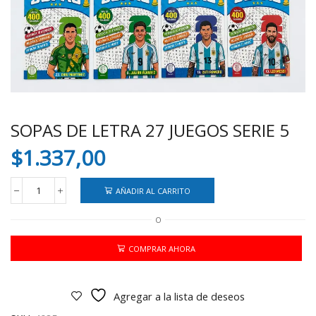
SOPAS DE LETRA 27 JUEGOS SERIE 5
$
1.337,00
AÑADIR AL CARRITO
SOPAS
DE
O
LETRA
27
JUEGOS
COMPRAR AHORA
SERIE
5
cantidad
Agregar a la lista de deseos