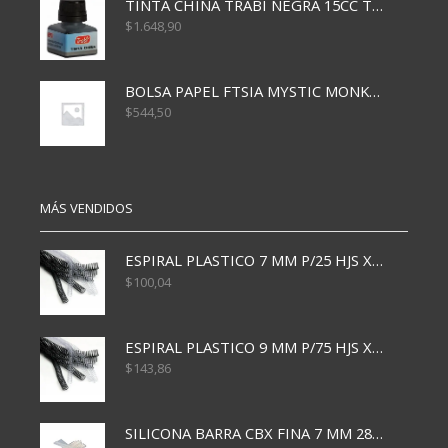
TINTA CHINA TRABI NEGRA 15CC TR3460
$
1.648,90
BOLSA PAPEL FTSIA MYSTIC MONKEY 14/08/20
$
544,50
MÁS VENDIDOS
ESPIRAL PLASTICO 7 MM P/25 HJS X50x3000
$
100,04
ESPIRAL PLASTICO 9 MM P/75 HJS X50X2400
$
143,86
SILICONA BARRA CBX FINA 7 MM 28 CM