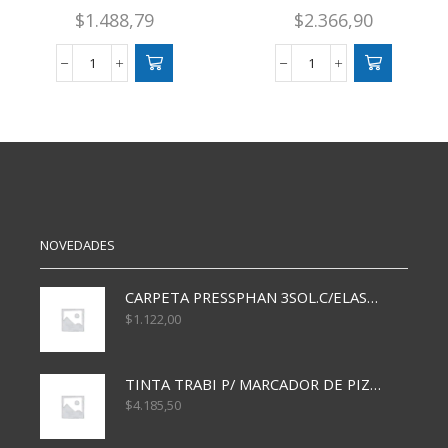
$
1.488,79
$
2.366,90
DETECTOR
CONSTITUCION
DE
DE
BILLETE
LA
FILGO
NACION
PESO/DOLAR
14X20
cantidad
CM
64
PAG
cantidad
NOVEDADES
CARPETA PRESSPHAN 3SOL.C/ELAST MARRON A4 P01A
$
1.122,00
TINTA TRABI P/ MARCADOR DE PIZARRA x30ml AZUL
$
4.185,50