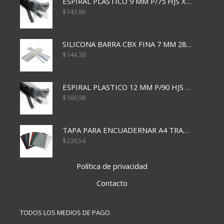
ESPIRAL PLASTICO 9 MM P/75 HJS X50X2400
$
143,86
SILICONA BARRA CBX FINA 7 MM 28 CM
$
144,38
ESPIRAL PLASTICO 12 MM P/90 HJS X50X1500
$
160,98
TAPA PARA ENCUADERNAR A4 TRANSP x50x500
$
236,54
Política de privacidad
Contacto
TODOS LOS MEDIOS DE PAGO