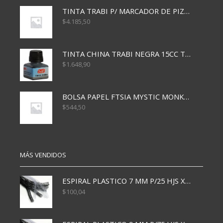
TINTA TRABI P/ MARCADOR DE PIZARRA x30ml ROJO
$
4.185,50
TINTA CHINA TRABI NEGRA 15CC TR3460
$
1.648,90
BOLSA PAPEL FTSIA MYSTIC MONKEY 14/08/20
$
544,50
MÁS VENDIDOS
ESPIRAL PLASTICO 7 MM P/25 HJS X50x3000
$
100,04