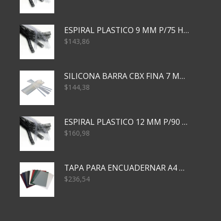
ESPIRAL PLASTICO 9 MM P/75 HJS X50X2400
$
143,86
SILICONA BARRA CBX FINA 7 MM 28 CM
$
144,38
ESPIRAL PLASTICO 12 MM P/90 HJS X50X1500
$
160,98
TAPA PARA ENCUADERNAR A4 TRANSP x50x500
$
236,54