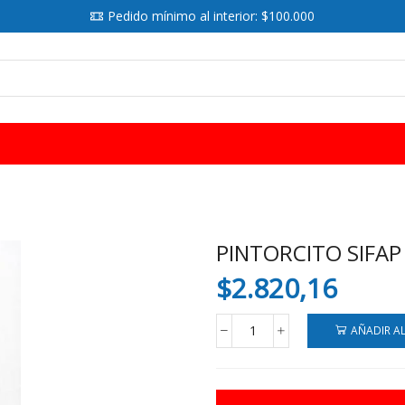
Pedido mínimo al interior: $100.000
SEARCH
INPUT
PINTORCITO SIFAP
$
2.820,16
AÑADIR A
PINTORCITO
SIFAP
cantidad