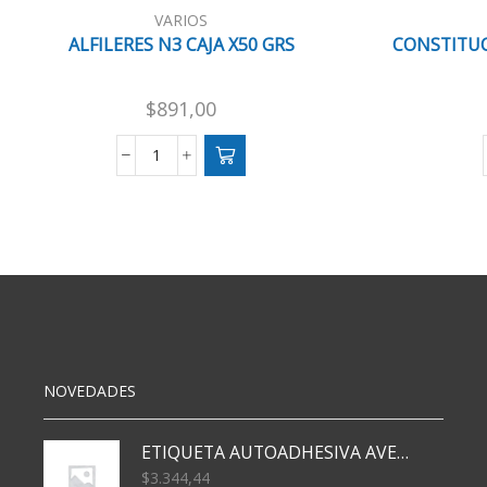
VARIOS
ALFILERES N3 CAJA X50 GRS
CONSTITUC
$
891,00
ALFILERES
N3
CAJA
X50
GRS
cantidad
NOVEDADES
ETIQUETA AUTOADHESIVA AVERY 3026 30H 20 X 70
$
3.344,44