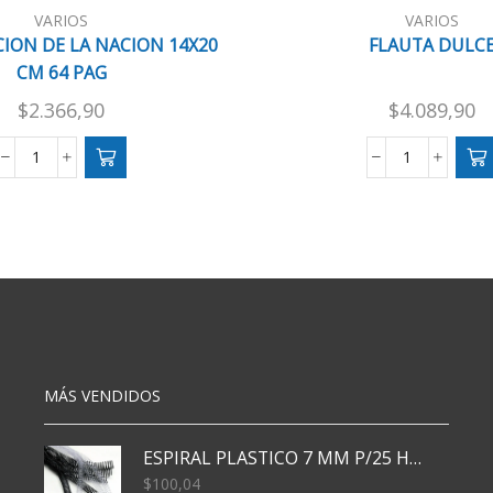
VARIOS
VARIOS
ION DE LA NACION 14X20
FLAUTA DULC
CM 64 PAG
$
2.366,90
$
4.089,90
CONSTITUCION
FLAUTA
DE
DULCE
LA
cantidad
NACION
14X20
CM
64
PAG
cantidad
MÁS VENDIDOS
ESPIRAL PLASTICO 7 MM P/25 HJS X50x3000
$
100,04