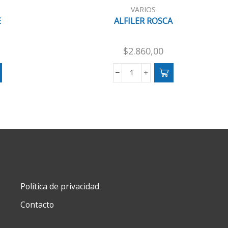
VARIOS
E
ALFILER ROSCA
$
2.860,00
ALFILER
ROSCA
cantidad
Política de privacidad
Contacto