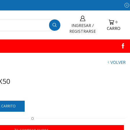
0
INGRESAR /
CARRO
REGISTRARSE
VOLVER
X50
L CARRITO
O