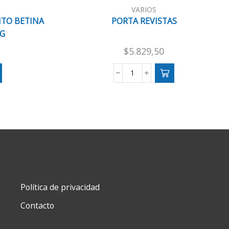
VARIOS
ITO BETINA
PORTA REVISTAS
AG
$
5.829,50
PORTA
REVISTAS
cantidad
Política de privacidad
Contacto