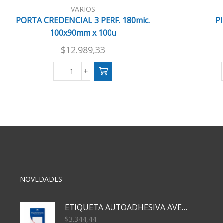
VARIOS
PORTA CREDENCIAL 3 PERF. 180mic.
P
100x90mm x 100u
$
12.989,33
PORTA
CREDENCIAL
3
PERF.
180mic.
100x90mm
x
100u
cantidad
NOVEDADES
ETIQUETA AUTOADHESIVA AVERY 3026 30H 20 X 70
$
3.344,44