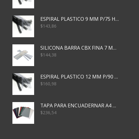
ESPIRAL PLASTICO 9 MM P/75 HJS X50X2400
$
143,86
SILICONA BARRA CBX FINA 7 MM 28 CM
$
144,38
ESPIRAL PLASTICO 12 MM P/90 HJS X50X1500
$
160,98
TAPA PARA ENCUADERNAR A4 TRANSP x50x500
$
236,54