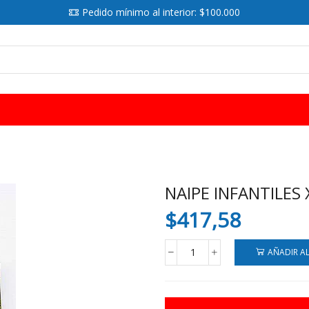
Pedido mínimo al interior: $100.000
SEARCH
INPUT
NAIPE INFANTILES 
$
417,58
AÑADIR A
NAIPE
INFANTILES
X50
cantidad