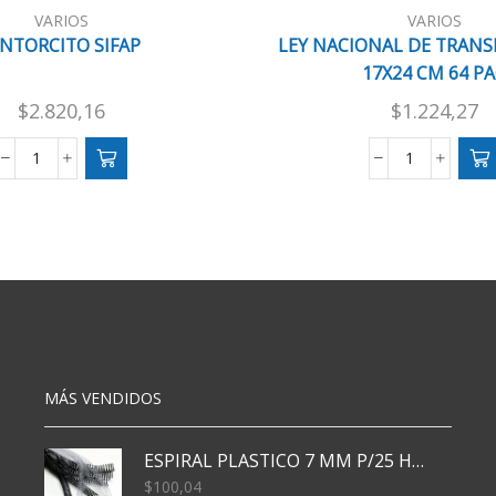
VARIOS
VARIOS
INTORCITO SIFAP
LEY NACIONAL DE TRANS
17X24 CM 64 P
$
2.820,16
$
1.224,27
PINTORCITO
LEY
SIFAP
NACIONAL
cantidad
DE
TRANSITO
BETINA
17X24
CM
64
PAG
cantidad
MÁS VENDIDOS
ESPIRAL PLASTICO 7 MM P/25 HJS X50x3000
$
100,04