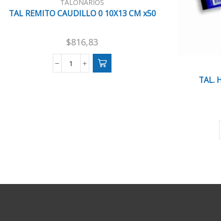
TALONARIOS
TAL REMITO CAUDILLO 0 10X13 CM x50
$
816,83
TAL
REMITO
TAL. 
CAUDILLO
0
10X13
CM
x50
cantidad