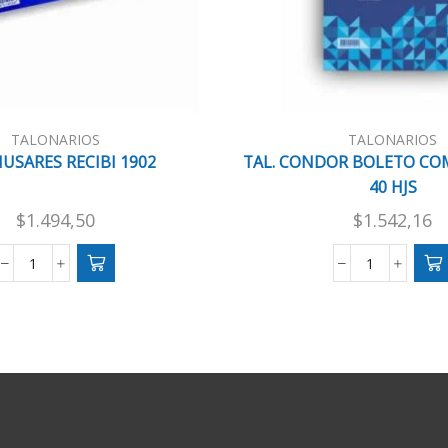
TALONARIOS
TALONARIOS
HUSARES RECIBI 1902
TAL. CONDOR BOLETO CO
40 HJS
$
1.494,50
$
1.542,16
TAL.
TAL.
HUSARES
CONDOR
RECIBI
BOLETO
1902
COMPRA
cantidad
VENTA
40
HJS
cantidad