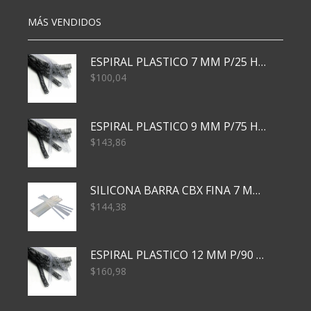
MÁS VENDIDOS
ESPIRAL PLASTICO 7 MM P/25 HJS X50x3000
$
100,04
ESPIRAL PLASTICO 9 MM P/75 HJS X50X2400
$
143,86
SILICONA BARRA CBX FINA 7 MM 28 CM
$
144,38
ESPIRAL PLASTICO 12 MM P/90 HJS X50X1500
$
160,98