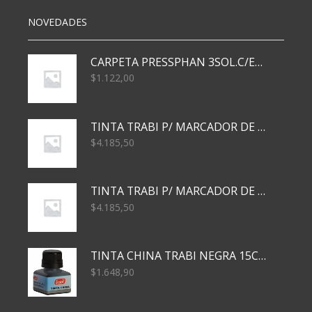
NOVEDADES
CARPETA PRESSPHAN 3SOL.C/ELAST MARRON A4 P01A
$
1.122,00
TINTA TRABI P/ MARCADOR DE PIZARRA x30ml AZUL
$
4.185,50
TINTA TRABI P/ MARCADOR DE PIZARRA x30ml ROJO
$
4.185,50
TINTA CHINA TRABI NEGRA 15CC TR3460
$
1.648,90