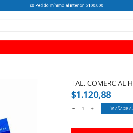
Pedido mínimo al interior: $100.000
SEARCH
INPUT
TAL. COMERCIAL H
$
1.120,88
AÑADIR A
TAL.
COMERCIAL
HUSARES
VALE