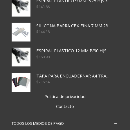
ESPIRAL PLASTICO 9 MM P/75 HJS X50X2400
$
143,86
SILICONA BARRA CBX FINA 7 MM 28 CM
$
144,38
ESPIRAL PLASTICO 12 MM P/90 HJS X50X1500
$
160,98
TAPA PARA ENCUADERNAR A4 TRANSP x50x500
$
236,54
Política de privacidad
Contacto
TODOS LOS MEDIOS DE PAGO