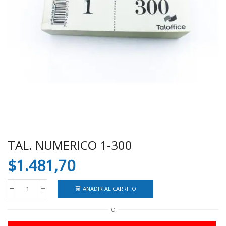
TAL. NUMERICO 1-300
$
1.481,70
AÑADIR AL CARRITO
TAL.
NUMERICO
O
1-
300