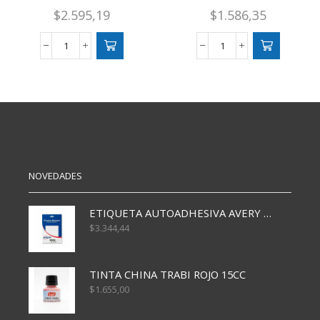
PRESUP.DUP.CHICO 1817
$
2.595,19
$
1.586,35
TALONARIO
TAL.
COMERCIAL
COM
HUSARES
CONDOR
PRESUP.DUP.CHICO
PLANILLA
1817
DE
cantidad
CAJA
cantidad
NOVEDADES
ETIQUETA AUTOADHESIVA AVERY 3026 30H 20 X 70
$
3.344,44
TINTA CHINA TRABI ROJO 15CC
$
1.655,00