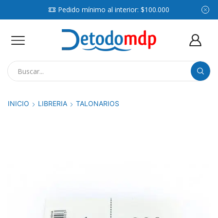
Pedido mínimo al interior: $100.000
Search
input
INICIO
LIBRERIA
TALONARIOS