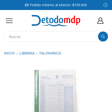
Pedido mínimo al interior: $100.000
Search
input
INICIO
LIBRERIA
TALONARIOS