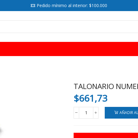
Pedido mínimo al interior: $100.000
SEARCH
INPUT
TALONARIO NUMER
$
661,73
AÑADIR A
TALONARIO
NUMERICO
CAUDILLO
1-