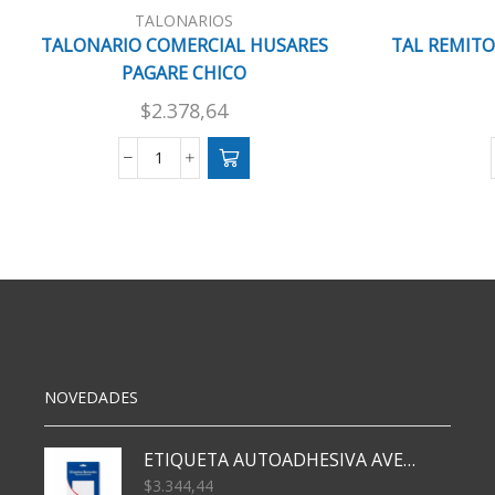
TALONARIOS
TALONARIO COMERCIAL HUSARES
TAL REMITO
PAGARE CHICO
$
2.378,64
TALONARIO
COMERCIAL
HUSARES
PAGARE
CHICO
cantidad
NOVEDADES
ETIQUETA AUTOADHESIVA AVERY 3026 30H 20 X 70
$
3.344,44