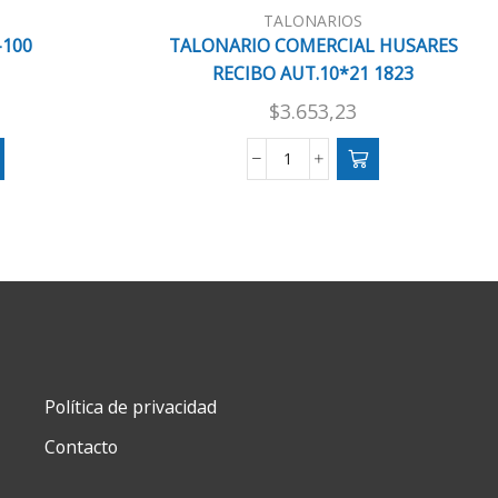
TALONARIOS
-100
TALONARIO COMERCIAL HUSARES
RECIBO AUT.10*21 1823
$
3.653,23
TALONARIO
COMERCIAL
HUSARES
RECIBO
AUT.10*21
1823
cantidad
Política de privacidad
Contacto