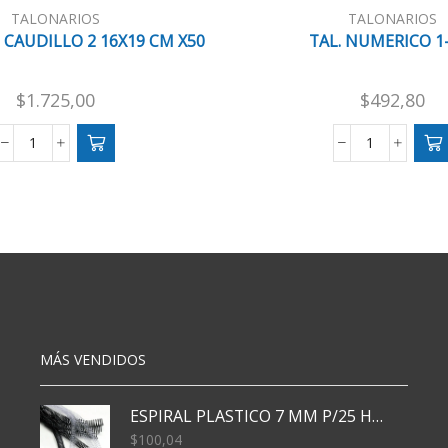
TALONARIOS
TALONARIOS
 CAUDILLO 2 16X19 CM X50
TAL. NUMERICO 1
$
1.725,00
$
492,80
TAL
TAL.
REMITO
NUMERICO
CAUDILLO
1-
2
100
16X19
cantidad
CM
X50
cantidad
MÁS VENDIDOS
ESPIRAL PLASTICO 7 MM P/25 HJS X50x3000
$
100,04