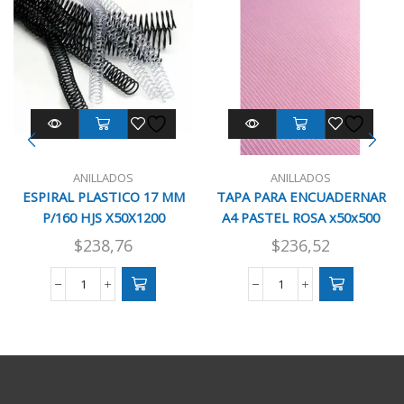
ANILLADOS
ANILLADOS
ESPIRAL PLASTICO 17 MM
TAPA PARA ENCUADERNAR
P/160 HJS X50X1200
A4 PASTEL ROSA x50x500
$
238,76
$
236,52
ESPIRAL
TAPA
PLASTICO
PARA
17
ENCUADERNAR
MM
A4
P/160
PASTEL
HJS
ROSA
X50X1200
x50x500