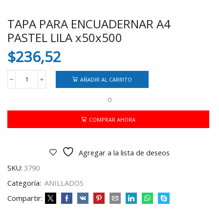
TAPA PARA ENCUADERNAR A4
PASTEL LILA x50x500
$
236,52
AÑADIR AL CARRITO
TAPA
PARA
O
ENCUADERNAR
A4
PASTEL
COMPRAR AHORA
LILA
x50x500
cantidad
Agregar a la lista de deseos
SKU:
3790
Categoría:
ANILLADOS
Compartir: