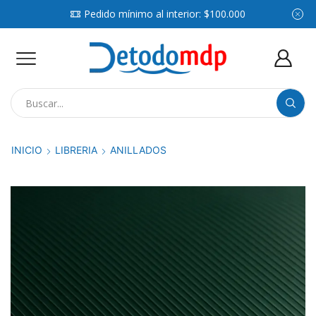
Pedido mínimo al interior: $100.000
Search
input
INICIO
LIBRERIA
ANILLADOS