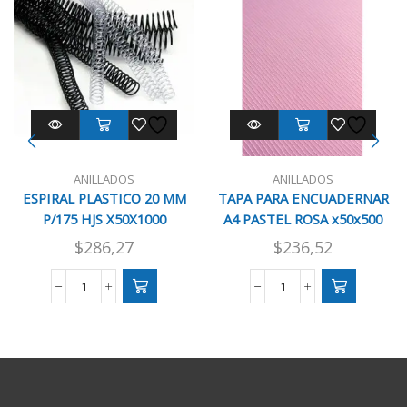
ANILLADOS
ANILLADOS
ESPIRAL PLASTICO 20 MM
TAPA PARA ENCUADERNAR
P/175 HJS X50X1000
A4 PASTEL ROSA x50x500
$
286,27
$
236,52
ESPIRAL
TAPA
PLASTICO
PARA
20
ENCUADERNAR
MM
A4
P/175
PASTEL
HJS
ROSA
X50X1000
x50x500