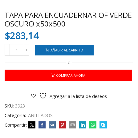
TAPA PARA ENCUADERNAR OF VERDE
OSCURO x50x500
$
283,14
AÑADIR AL CARRITO
TAPA
PARA
O
ENCUADERNAR
OF
VERDE
COMPRAR AHORA
OSCURO
x50x500
cantidad
Agregar a la lista de deseos
SKU:
3923
Categoría:
ANILLADOS
Compartir: