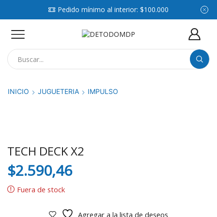
Pedido mínimo al interior: $100.000
Search
input
INICIO
JUGUETERIA
IMPULSO
TECH DECK X2
$
2.590,46
Fuera de stock
Agregar a la lista de deseos