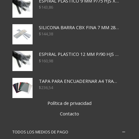
ESPIRAL PLASTICO 9 MM P/75 HJS X50X2400
$
143,86
SILICONA BARRA CBX FINA 7 MM 28 CM
$
144,38
ESPIRAL PLASTICO 12 MM P/90 HJS X50X1500
$
160,98
TAPA PARA ENCUADERNAR A4 TRANSP x50x500
$
236,54
Política de privacidad
Contacto
TODOS LOS MEDIOS DE PAGO