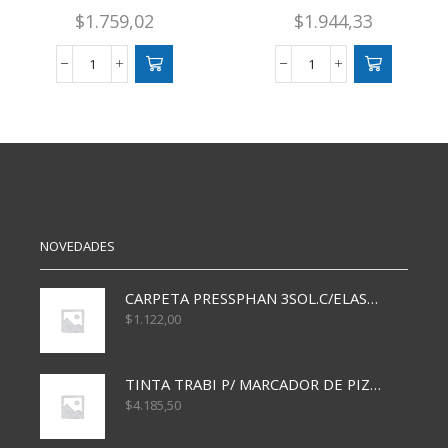
$
1.759,02
$
1.944,33
TEMPERA
TEMPERA
250
8
GRS
ML
CELESTE
PLAYCOLOR
cantidad
MARRON
CJX10
cantidad
NOVEDADES
CARPETA PRESSPHAN 3SOL.C/ELAST MARRON A4 P01A
$
1.122,00
TINTA TRABI P/ MARCADOR DE PIZARRA x30ml AZUL
$
4.185,50