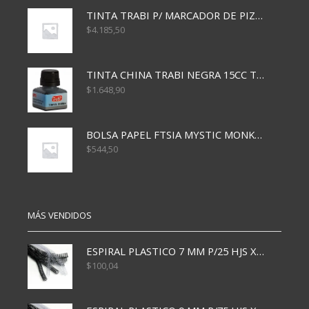
TINTA TRABI P/ MARCADOR DE PIZARRA x30ml ROJO
$
4.185,50
TINTA CHINA TRABI NEGRA 15CC TR3460
$
1.648,90
BOLSA PAPEL FTSIA MYSTIC MONKEY 14/08/20
$
544,50
MÁS VENDIDOS
ESPIRAL PLASTICO 7 MM P/25 HJS X50x3000
$
100,04