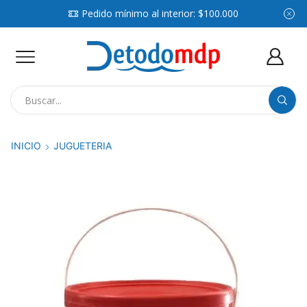
Pedido mínimo al interior: $100.000
Search
input
INICIO
JUGUETERIA