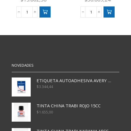
COSECHADORA
Banco
LUJO
De
COLECCION
Herramientas
ESCALA
Comple
1:16
Juego
7566
De
cantidad
Construccion
cantidad
NOVEDADES
ETIQUETA AUTOADHESIVA AVERY 3026 30H 20 X 70
$
3.344,44
TINTA CHINA TRABI ROJO 15CC
$
1.655,00
TINTA CHINA TRABI NARANJA 15CC