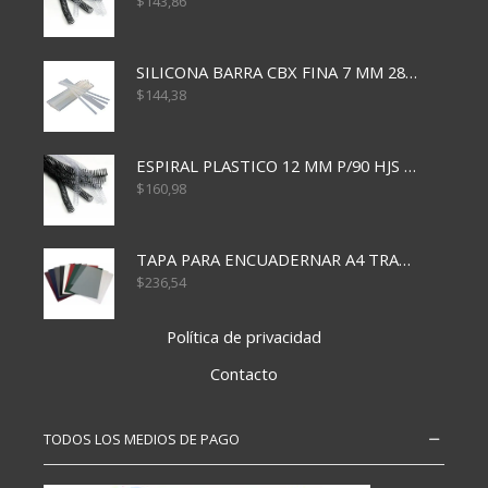
$
143,86
SILICONA BARRA CBX FINA 7 MM 28 CM
$
144,38
ESPIRAL PLASTICO 12 MM P/90 HJS X50X1500
$
160,98
TAPA PARA ENCUADERNAR A4 TRANSP x50x500
$
236,54
Política de privacidad
Contacto
TODOS LOS MEDIOS DE PAGO