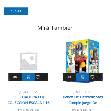
Mirá También
JUGUETERIA
JUGUETERIA
COSECHADORA LUJO
Banco De Herramientas
COLECCION ESCALA 1:16
Comple Juego De
7566
Construccion
$
15.802,36
$
36.869,24