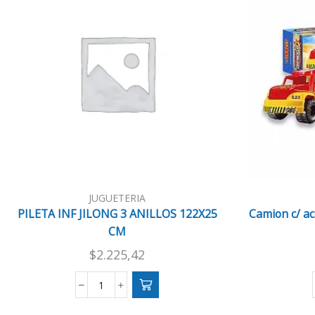
JUGUETERIA
PILETA INF JILONG 3 ANILLOS 122X25
Camion c/ aco
CM
$
2.225,42
PILETA
INF