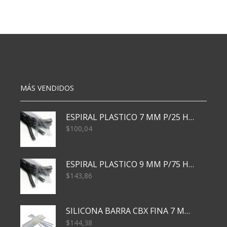
acoplado
SUPER
c/
HEROE
cuatriciclos
X1
x2
cantidad
e/Cj
(
DUR22
cantidad
MÁS VENDIDOS
ESPIRAL PLASTICO 7 MM P/25 HJS X50x3000
$
100,04
ESPIRAL PLASTICO 9 MM P/75 HJS X50X2400
$
143,86
SILICONA BARRA CBX FINA 7 MM 28 CM
$
144,38