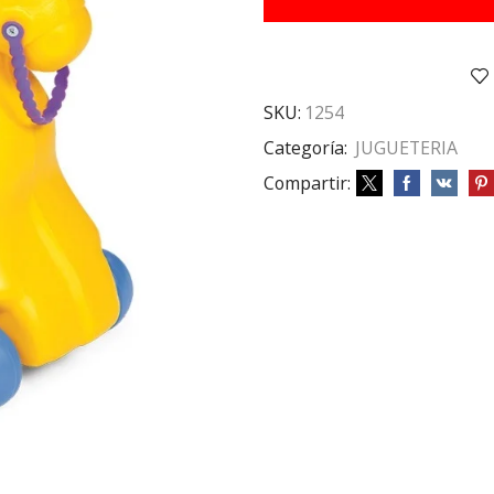
Caballito
Iko
Vegui
1
A
SKU:
1254
cantidad
Categoría:
JUGUETERIA
Compartir: