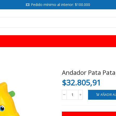
Pedido mínimo al interior: $100.000
SEARCH
INPUT
Andador Pata Pata 
$
32.805,91
AÑADIR A
Andador
Pata
Pata
Andarin