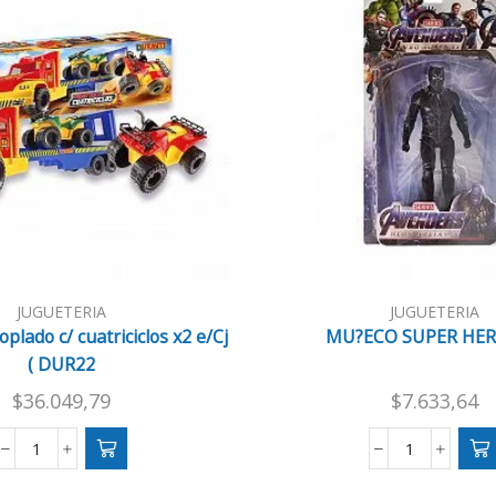
JUGUETERIA
JUGUETERIA
plado c/ cuatriciclos x2 e/Cj
MU?ECO SUPER HER
( DUR22
$
36.049,79
$
7.633,64
Camion
MU?
c/
ECO