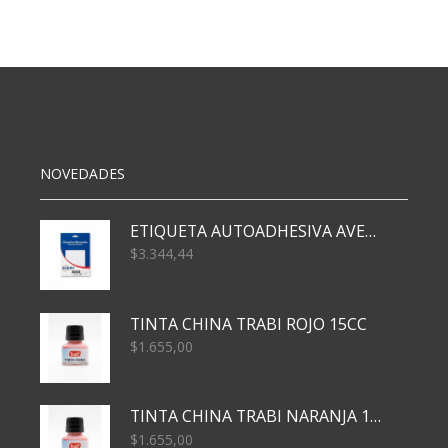
JILONG
3
ANILLOS
122X25
CM
cantidad
NOVEDADES
ETIQUETA AUTOADHESIVA AVERY 3026 30H 20 X 70
$
3.344,44
TINTA CHINA TRABI ROJO 15CC
$
1.655,00
TINTA CHINA TRABI NARANJA 15CC
$
1.655,00