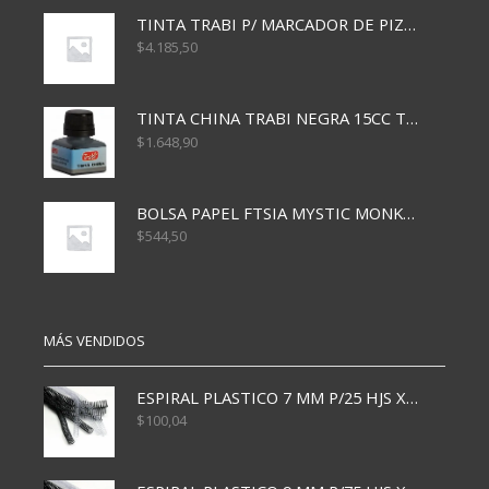
TINTA TRABI P/ MARCADOR DE PIZARRA x30ml ROJO
$
4.185,50
TINTA CHINA TRABI NEGRA 15CC TR3460
$
1.648,90
BOLSA PAPEL FTSIA MYSTIC MONKEY 14/08/20
$
544,50
MÁS VENDIDOS
ESPIRAL PLASTICO 7 MM P/25 HJS X50x3000
$
100,04