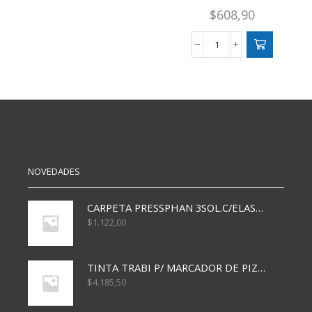
ONE
$
608,90
AZUL
X36
cantidad
BOLIGRAFO
BIC
OPACO
1
MM
NEGRO
CJ
X50
cantidad
NOVEDADES
CARPETA PRESSPHAN 3SOL.C/ELAST MARRON A4 P01A
$
1.122,00
TINTA TRABI P/ MARCADOR DE PIZARRA x30ml AZUL
$
4.185,50