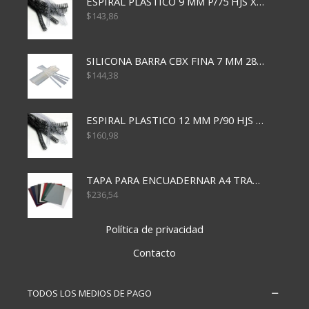
ESPIRAL PLASTICO 9 MM P/75 HJS X50X2400
$
143,86
SILICONA BARRA CBX FINA 7 MM 28 CM
$
144,38
ESPIRAL PLASTICO 12 MM P/90 HJS X50X1500
$
160,98
TAPA PARA ENCUADERNAR A4 TRANSP x50x500
$
236,54
Política de privacidad
Contacto
TODOS LOS MEDIOS DE PAGO