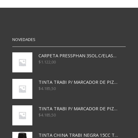
AL
AL
AGUA
AGUA
AD
AD
BRILLANTE
MATE
100ML
100ML
cantidad
cantidad
NOVEDADES
CARPETA PRESSPHAN 3SOL.C/ELAST MARRON A4 P01A
$
1.122,00
TINTA TRABI P/ MARCADOR DE PIZARRA x30ml AZUL
$
4.185,50
TINTA TRABI P/ MARCADOR DE PIZARRA x30ml ROJO
$
4.185,50
TINTA CHINA TRABI NEGRA 15CC TR3460