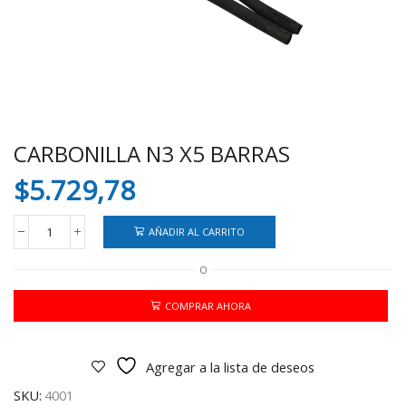
CARBONILLA N3 X5 BARRAS
$
5.729,78
AÑADIR AL CARRITO
CARBONILLA
N3
O
X5
BARRAS
cantidad
COMPRAR AHORA
Agregar a la lista de deseos
SKU:
4001