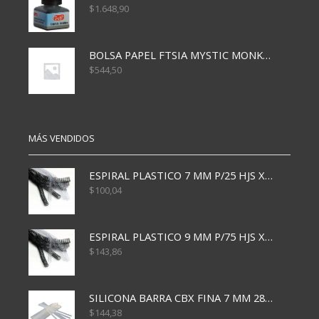
$
1.648,90
BOLSA PAPEL FTSIA MYSTIC MONKEY 14/08/20
$
544,50
MÁS VENDIDOS
ESPIRAL PLASTICO 7 MM P/25 HJS X50x3000
$
100,04
ESPIRAL PLASTICO 9 MM P/75 HJS X50X2400
$
143,86
SILICONA BARRA CBX FINA 7 MM 28 CM
$
144,38