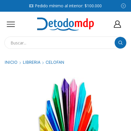
Pedido mínimo al interior: $100.000
Search
input
INICIO
LIBRERIA
CELOFAN