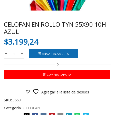
CELOFAN EN ROLLO TYN 55X90 10H
AZUL
$
3.199,24
AÑADIR AL CARRITO
CELOFAN
EN
O
ROLLO
TYN
55X90
COMPRAR AHORA
10H
AZUL
cantidad
Agregar a la lista de deseos
SKU:
3553
Categoría:
CELOFAN