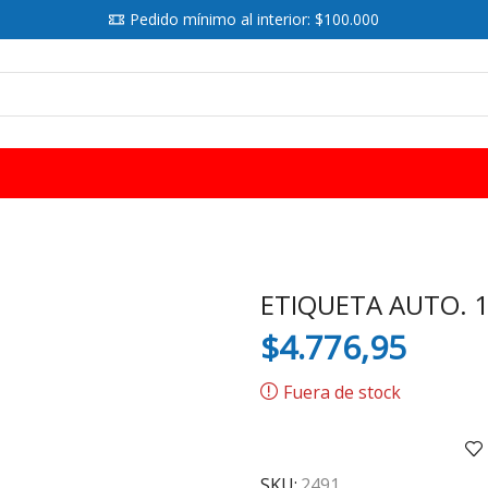
Pedido mínimo al interior: $100.000
SEARCH
INPUT
ETIQUETA AUTO. 
$
4.776,95
Fuera de stock
SKU:
2491