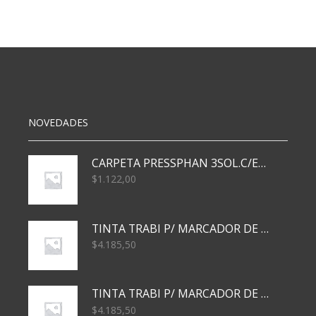
33X22
MM
x540
cantidad
NOVEDADES
CARPETA PRESSPHAN 3SOL.C/ELAST MARRON A4 P01A
$
1.122,00
TINTA TRABI P/ MARCADOR DE PIZARRA x30ml AZUL
$
4.185,50
TINTA TRABI P/ MARCADOR DE PIZARRA x30ml ROJO
$
4.185,50