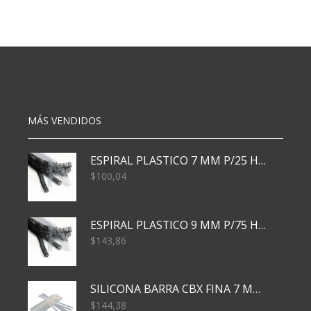
AVERY
105X148.5
3030
MM
X30H
CA6
33
3048
X
cantidad
75
cantidad
MÁS VENDIDOS
ESPIRAL PLASTICO 7 MM P/25 HJS X50x3000
$
100,04
ESPIRAL PLASTICO 9 MM P/75 HJS X50X2400
$
143,86
SILICONA BARRA CBX FINA 7 MM 28 CM
$
144,38