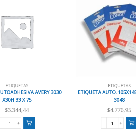
ETIQUETAS
ETIQUETAS
AUTOADHESIVA AVERY 3030
ETIQUETA AUTO. 105X14
X30H 33 X 75
3048
$
3.344,44
$
4.776,95
ETIQUETA
ETIQUETA
AUTOADHESIVA
AUTO.