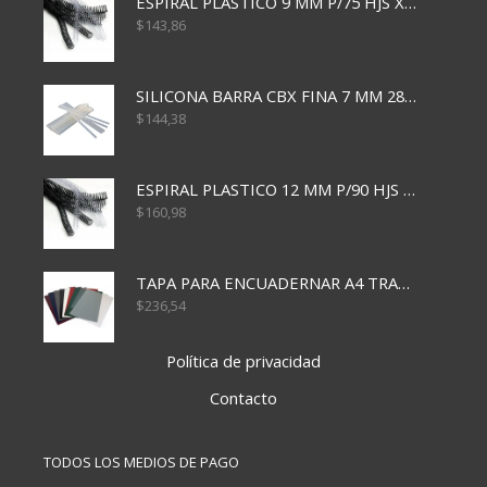
ESPIRAL PLASTICO 9 MM P/75 HJS X50X2400
$
143,86
SILICONA BARRA CBX FINA 7 MM 28 CM
$
144,38
ESPIRAL PLASTICO 12 MM P/90 HJS X50X1500
$
160,98
TAPA PARA ENCUADERNAR A4 TRANSP x50x500
$
236,54
Política de privacidad
Contacto
TODOS LOS MEDIOS DE PAGO