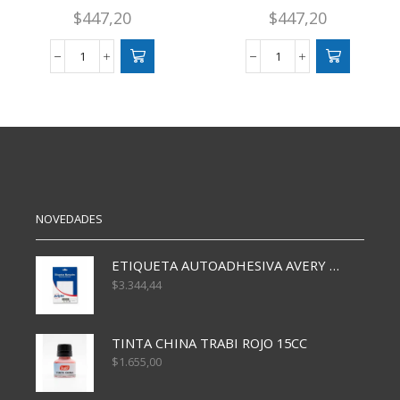
$
447,20
$
447,20
GOMA
GOMA
EVA
EVA
LISA
LISA
PASTEL
LILA
ARENA
X10
X10
cantidad
cantidad
NOVEDADES
ETIQUETA AUTOADHESIVA AVERY 3026 30H 20 X 70
$
3.344,44
TINTA CHINA TRABI ROJO 15CC
$
1.655,00