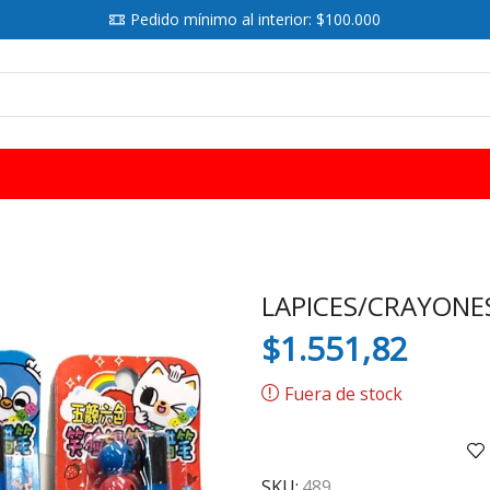
Pedido mínimo al interior: $100.000
SEARCH
INPUT
LAPICES/CRAYONES
$
1.551,82
Fuera de stock
SKU:
489