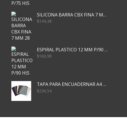
SILICONA BARRA CBX FINA 7 MM 28 CM
$
144,38
ESPIRAL PLASTICO 12 MM P/90 HJS X50X1500
$
160,98
TAPA PARA ENCUADERNAR A4 TRANSP x50x500
$
236,54