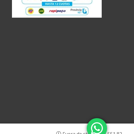
$
1.551,82