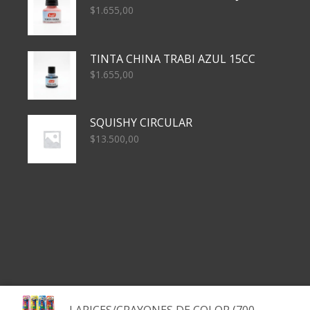
$
1.655,00
TINTA CHINA TRABI AZUL 15CC
$
1.655,00
SQUISHY CIRCULAR
$
13.500,00