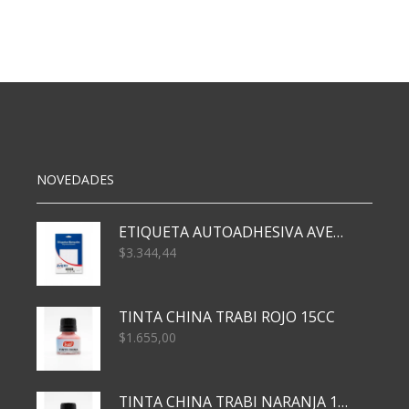
BUDA/FLAMENGOS
(5036)
X24
cantidad
NOVEDADES
ETIQUETA AUTOADHESIVA AVERY 3026 30H 20 X 70
$
3.344,44
TINTA CHINA TRABI ROJO 15CC
$
1.655,00
TINTA CHINA TRABI NARANJA 15CC