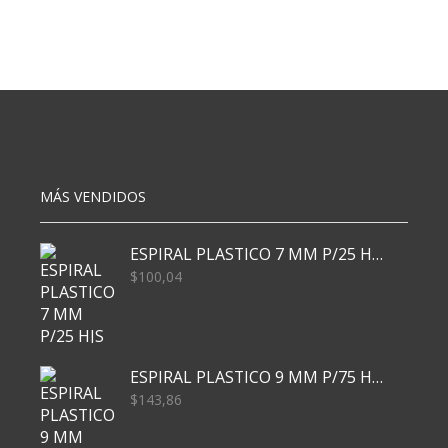
PERSONAJES
PERSONAJE
SURTIDA
SURTIDA
X48
(7022)
(7049)
cantidad
cantidad
MÁS VENDIDOS
ESPIRAL PLASTICO 7 MM P/25 HJS X50x3000
$
100,04
ESPIRAL PLASTICO 9 MM P/75 HJS X50X2400
$
143,86