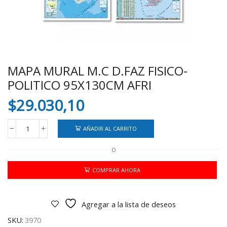
MAPA MURAL M.C D.FAZ FISICO-
POLITICO 95X130CM AFRI
$
29.030,10
AÑADIR AL CARRITO
MAPA
MURAL
O
M.C
D.FAZ
FISICO-
COMPRAR AHORA
POLITICO
95X130CM
AFRI
Agregar a la lista de deseos
cantidad
SKU:
3970