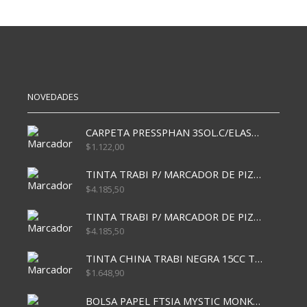
X40
X25
ARGENTINA
AMERICA
FIS/POL
FIS/POL
cantidad
cantidad
NOVEDADES
CARPETA PRESSPHAN 3SOL.C/ELAST MARRON A4 P01A
$
1.122,00
TINTA TRABI P/ MARCADOR DE PIZARRA x30ml AZUL
$
4.185,50
TINTA TRABI P/ MARCADOR DE PIZARRA x30ml ROJO
$
4.185,50
TINTA CHINA TRABI NEGRA 15CC TR3460
$
1.648,90
BOLSA PAPEL FTSIA MYSTIC MONKEY 14/08/20