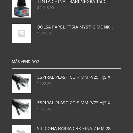
TINTA CHINA TRABI NEGRA 15CC TR3460
$
1.648,90
BOLSA PAPEL FTSIA MYSTIC MONKEY 14/08/20
$
544,50
MÁS VENDIDOS
ESPIRAL PLASTICO 7 MM P/25 HJS X50x3000
$
100,04
ESPIRAL PLASTICO 9 MM P/75 HJS X50X2400
$
143,86
SILICONA BARRA CBX FINA 7 MM 28 CM