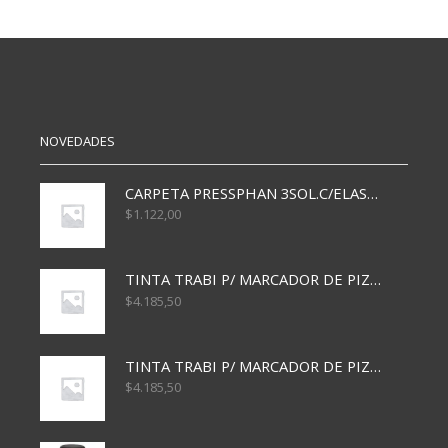
3
MAKAO
AAA
AG4
cantidad
X10
cantidad
NOVEDADES
CARPETA PRESSPHAN 3SOL.C/ELAST MARRON A4 P01A
$
1.122,00
TINTA TRABI P/ MARCADOR DE PIZARRA x30ml AZUL
$
4.185,50
TINTA TRABI P/ MARCADOR DE PIZARRA x30ml ROJO
$
4.185,50