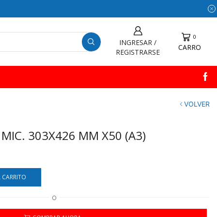
0
INGRESAR /
CARRO
REGISTRARSE
VOLVER
 MIC. 303X426 MM X50 (A3)
L CARRITO
O