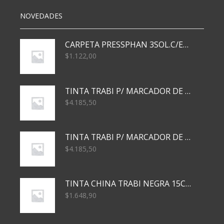
NOVEDADES
CARPETA PRESSPHAN 3SOL.C/ELAST MARRON A4 P01A
$
1.122,00
TINTA TRABI P/ MARCADOR DE PIZARRA x30ml AZUL
$
4.185,50
TINTA TRABI P/ MARCADOR DE PIZARRA x30ml ROJO
$
4.185,50
TINTA CHINA TRABI NEGRA 15CC TR3460
$
1.648,90