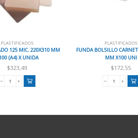
PLASTIFICADOS
PLASTIFICADOS
ADO 125 MIC. 220X310 MM
FUNDA BOLSILLO CARNET 
100 (A4) X UNIDA
MM X100 UNI
$
323,49
$
172,55
PLASTIFICADO
FUNDA
125
BOLSILLO
MIC.
CARNET
220X310
PVS
MM
85X118
X100
MM
(A4)
X100
X
UNI
UNIDA
cantidad