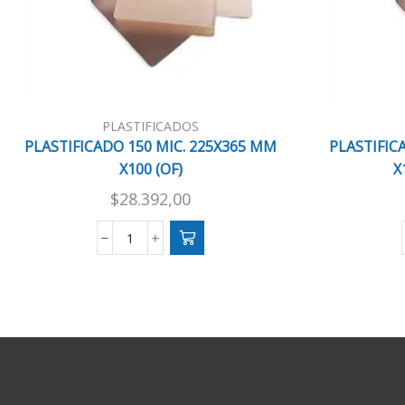
PLASTIFICADOS
PLASTIFICADO 150 MIC. 225X365 MM
PLASTIFIC
X100 (OF)
X
$
28.392,00
PLASTIFICADO
150
MIC.
225X365
MM
X100
(OF)
cantidad