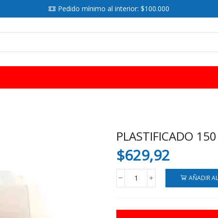
Pedido mínimo al interior: $100.000
SEARCH
INPUT
PLASTIFICADO 150
$
629,92
AÑADIR A
PLASTIFICADO
150
MIC.
303X426