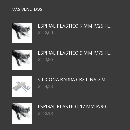
cantidad
MÁS VENDIDOS
ESPIRAL PLASTICO 7 MM P/25 HJS X50x3000
$
100,04
ESPIRAL PLASTICO 9 MM P/75 HJS X50X2400
$
143,86
SILICONA BARRA CBX FINA 7 MM 28 CM
$
144,38
ESPIRAL PLASTICO 12 MM P/90 HJS X50X1500
$
160,98