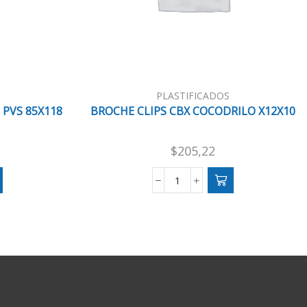
PLASTIFICADOS
PVS 85X118
BROCHE CLIPS CBX COCODRILO X12X10
$
205,22
BROCHE
CLIPS
CBX
COCODRILO
X12X10
cantidad