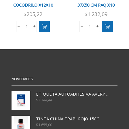
COCODRILO X12X10
37X50 CM PAQ X10
$
205,22
$
1.232,09
BROCHE
PLASTIFICADO
CLIPS
EN
CBX
FRIO
COCODRILO
37X50
X12X10
CM
cantidad
PAQ
X10
cantidad
NOVEDADES
ETIQUETA AUTOADHESIVA AVERY 3026 30H 20 X 70
$
3.344,44
TINTA CHINA TRABI ROJO 15CC
$
1.655,00