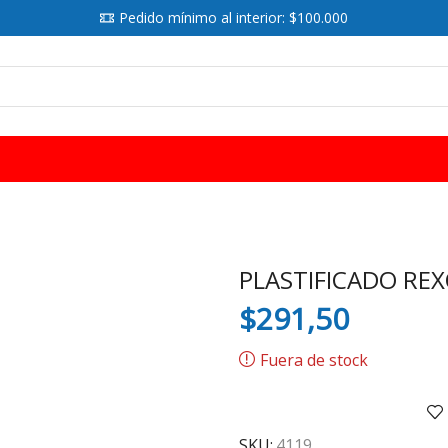
Pedido mínimo al interior: $100.000
SEARCH
INPUT
PLASTIFICADO REX
$
291,50
Fuera de stock
SKU:
4119