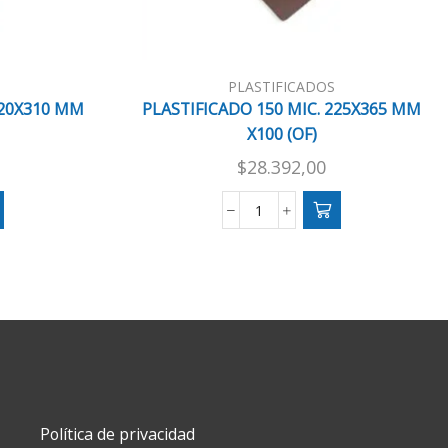
PLASTIFICADOS
220X310 MM
PLASTIFICADO 150 MIC. 225X365 MM
X100 (OF)
$
28.392,00
ADO
PLASTIFICADO
150
MIC.
225X365
MM
X100
(OF)
cantidad
Política de privacidad