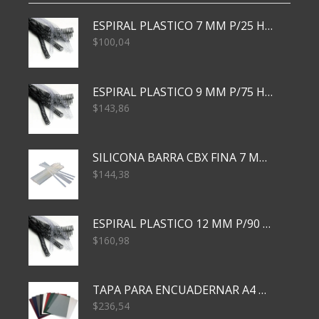
ESPIRAL PLASTICO 7 MM P/25 HJS X50x3000
$
100,04
ESPIRAL PLASTICO 9 MM P/75 HJS X50X2400
$
143,86
SILICONA BARRA CBX FINA 7 MM 28 CM
$
144,38
ESPIRAL PLASTICO 12 MM P/90 HJS X50X1500
$
160,98
TAPA PARA ENCUADERNAR A4 TRANSP x50x500
$
236,54