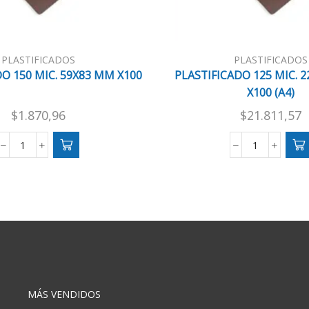
PLASTIFICADOS
PLASTIFICADOS
O 150 MIC. 59X83 MM X100
PLASTIFICADO 125 MIC. 
X100 (A4)
$
1.870,96
$
21.811,57
PLASTIFICADO
PLASTIFIC
150
125
MIC.
MIC.
59X83
220X310
MM
MM
X100
X100
cantidad
(A4)
cantidad
MÁS VENDIDOS