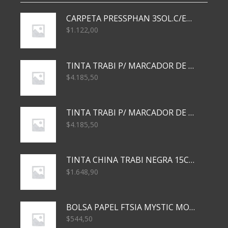
CARPETA PRESSPHAN 3SOL.C/ELAST MARRON A4 P01A
$
1.122,00
TINTA TRABI P/ MARCADOR DE PIZARRA x30ml AZUL
$
4.185,50
TINTA TRABI P/ MARCADOR DE PIZARRA x30ml ROJO
$
4.185,50
TINTA CHINA TRABI NEGRA 15CC TR3460
$
1.648,90
BOLSA PAPEL FTSIA MYSTIC MONKEY 14/08/20
$
544,50