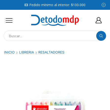
Pedido mínimo al interior: $100.000
Search
input
INICIO
LIBRERIA
RESALTADORES