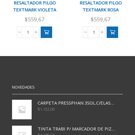
RESALTADOR FILGO
RESALTADOR FILGO
TEXTMARK VIOLETA
TEXTMARK ROSA
$
559,67
$
559,67
RESALTADOR
RESALTADOR
FILGO
FILGO
TEXTMARK
TEXTMARK
VIOLETA
ROSA
cantidad
cantidad
NOVEDADES
CARPETA PRESSPHAN 3SOL.C/ELAST MARRON A4 P01A
$
1.122,00
TINTA TRABI P/ MARCADOR DE PIZARRA x30ml AZUL