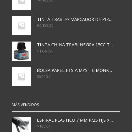
$
4.185,50
TINTA TRABI P/ MARCADOR DE PIZARRA x30ml ROJO
$
4.185,50
TINTA CHINA TRABI NEGRA 15CC TR3460
$
1.648,90
BOLSA PAPEL FTSIA MYSTIC MONKEY 14/08/20
$
544,50
MÁS VENDIDOS
ESPIRAL PLASTICO 7 MM P/25 HJS X50x3000
$
100,04