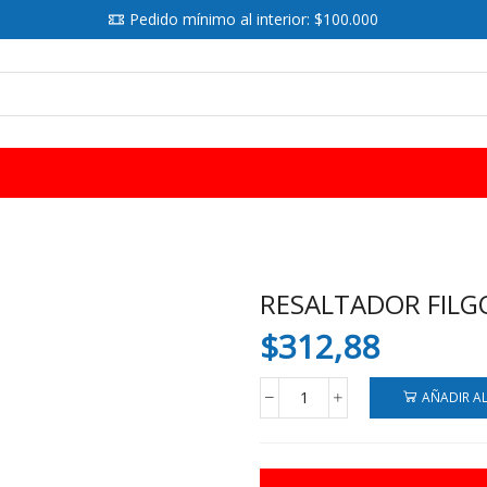
Pedido mínimo al interior: $100.000
SEARCH
INPUT
RESALTADOR FILG
$
312,88
AÑADIR A
RESALTADOR
FILGO
FINO
PASTEL