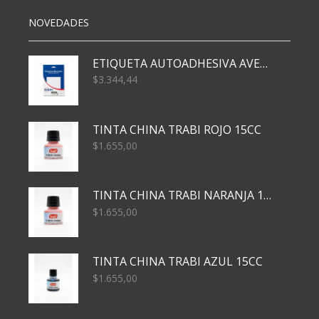
NOVEDADES
ETIQUETA AUTOADHESIVA AVERY 3026 30H 20 X 70
$
3.344,44
TINTA CHINA TRABI ROJO 15CC
$
1.655,00
TINTA CHINA TRABI NARANJA 15CC
$
1.655,00
TINTA CHINA TRABI AZUL 15CC
$
1.655,00