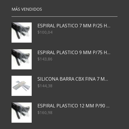
MÁS VENDIDOS
ESPIRAL PLASTICO 7 MM P/25 HJS X50x3000
$
100,04
ESPIRAL PLASTICO 9 MM P/75 HJS X50X2400
$
143,86
SILICONA BARRA CBX FINA 7 MM 28 CM
$
144,38
ESPIRAL PLASTICO 12 MM P/90 HJS X50X1500
$
160,98