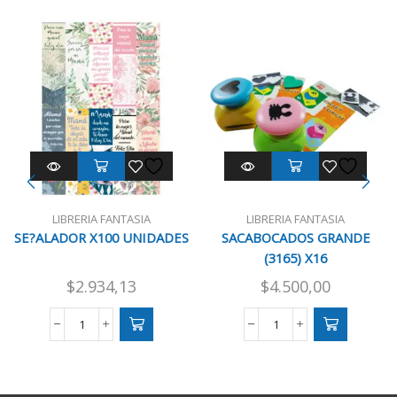
LIBRERIA FANTASIA
LIBRERIA FANTASIA
SE?ALADOR X100 UNIDADES
SACABOCADOS GRANDE
(3165) X16
$
2.934,13
$
4.500,00
SE?
SACABOCADOS
ALADOR
GRANDE
X100
(3165)
UNIDADES
X16