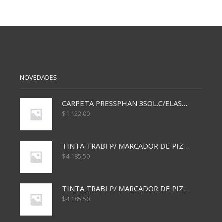
HUSARES
NUMERICO
PAGARE
NUMERADO
ORIGINAL
-1000
1900
cantidad
cantidad
NOVEDADES
CARPETA PRESSPHAN 3SOL.C/ELAST MARRON A4 P01A
$
1.122,00
TINTA TRABI P/ MARCADOR DE PIZARRA x30ml AZUL
$
4.185,50
TINTA TRABI P/ MARCADOR DE PIZARRA x30ml ROJO
$
4.185,50