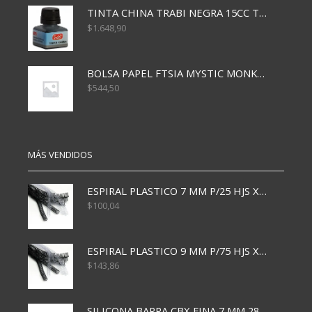
TINTA CHINA TRABI NEGRA 15CC TR3460
$
1.648,90
BOLSA PAPEL FTSIA MYSTIC MONKEY 14/08/20
$
544,50
MÁS VENDIDOS
ESPIRAL PLASTICO 7 MM P/25 HJS X50x3000
$
100,04
ESPIRAL PLASTICO 9 MM P/75 HJS X50X2400
$
143,86
SILICONA BARRA CBX FINA 7 MM 28 CM