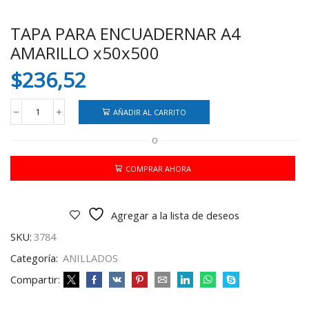
TAPA PARA ENCUADERNAR A4
AMARILLO x50x500
$
236,52
AÑADIR AL CARRITO
TAPA
PARA
O
ENCUADERNAR
A4
AMARILLO
COMPRAR AHORA
x50x500
cantidad
Agregar a la lista de deseos
SKU:
3784
Categoría:
ANILLADOS
Compartir: