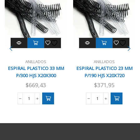
ANILLADOS
ANILLADOS
ESPIRAL PLASTICO 33 MM
ESPIRAL PLASTICO 23 MM
P/300 HJS X20X300
P/190 HJS X20X720
$
669,43
$
371,95
ESPIRAL
ESPIRAL
PLASTICO
PLASTICO
33
23
MM
MM
P/300
P/190
HJS
HJS
X20X300
X20X720