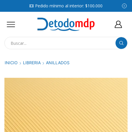
Pedido mínimo al interior: $100.000
Search
input
INICIO
LIBRERIA
ANILLADOS