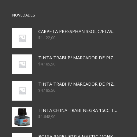
cantidad
cantidad
NOVEDADES
CARPETA PRESSPHAN 3SOL.C/ELAST MARRON A4 P01A
$
1.122,00
TINTA TRABI P/ MARCADOR DE PIZARRA x30ml AZUL
$
4.185,50
TINTA TRABI P/ MARCADOR DE PIZARRA x30ml ROJO
$
4.185,50
TINTA CHINA TRABI NEGRA 15CC TR3460
$
1.648,90
BOLSA PAPEL FTSIA MYSTIC MONKEY 14/08/20