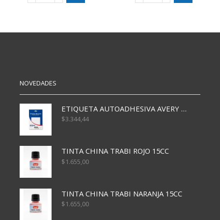
DECORATIVA
INFANTIL
UNICORNIO
PERSONAJES
X24
(6082)
(7018)
cantidad
cantidad
NOVEDADES
ETIQUETA AUTOADHESIVA AVERY 3026 30H 20 X 70
$
3.344,44
TINTA CHINA TRABI ROJO 15CC
$
1.655,00
TINTA CHINA TRABI NARANJA 15CC
$
1.655,00