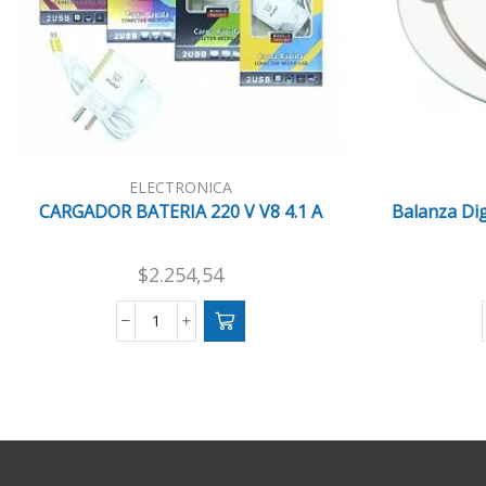
ELECTRONICA
CARGADOR BATERIA 220 V V8 4.1 A
Balanza Dig
$
2.254,54
CARGADOR
BATERIA
220
V
V8
4.1
A