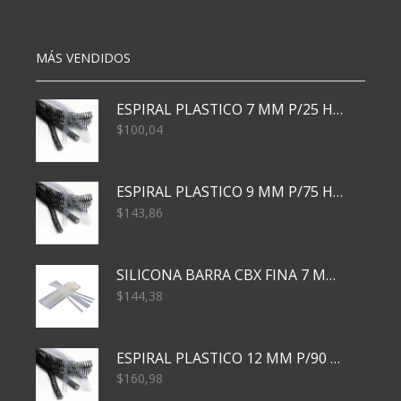
Metal
9012USB
180kg
)
Color
cantidad
MÁS VENDIDOS
cantidad
ESPIRAL PLASTICO 7 MM P/25 HJS X50x3000
$
100,04
ESPIRAL PLASTICO 9 MM P/75 HJS X50X2400
$
143,86
SILICONA BARRA CBX FINA 7 MM 28 CM
$
144,38
ESPIRAL PLASTICO 12 MM P/90 HJS X50X1500
$
160,98