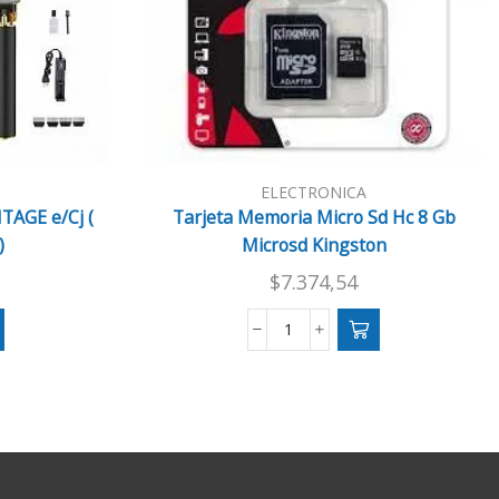
ELECTRONICA
AGE e/Cj (
Tarjeta Memoria Micro Sd Hc 8 Gb
)
Microsd Kingston
$
7.374,54
A
Tarjeta
Memoria
Micro
Sd
Hc
8
Gb