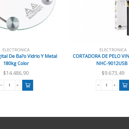
ELECTRONICA
ELECTRONICA
ital De Ba?o Vidrio Y Metal
CORTADORA DE PELO VINT
180kg Color
NHC-9012USB 
$
14.486,90
$
9.673,49
Balanza
CORTADOR
Digital
DE
De
PELO
Ba?
VINTAGE
o
e/Cj
Vidrio
(
Y
NHC-