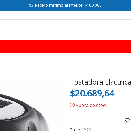
Pedido mínimo al interior: $100.000
SEARCH
INPUT
Tostadora El?ctric
$
20.689,64
Fuera de stock
SKU:
1229