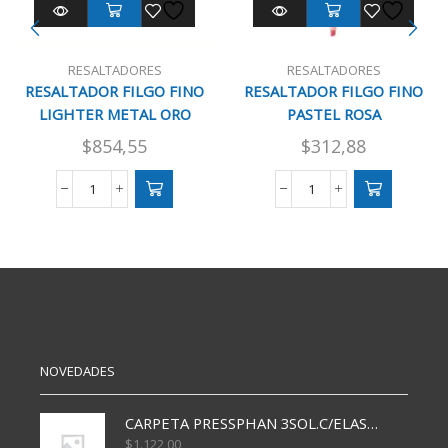
RESALTADORES
RESALTADORES
RESALTADOR FILGO FINO
RESALTADOR FILGO FINO
LIGHTER METAL ORO
PASTEL ROSA
$
854,55
$
312,88
RESALTADOR
RESALTADOR
FILGO
FILGO
FINO
FINO
LIGHTER
PASTEL
METAL
ROSA
ORO
cantidad
cantidad
NOVEDADES
CARPETA PRESSPHAN 3SOL.C/ELAST MARRON A4 P01A
$
1.122,00