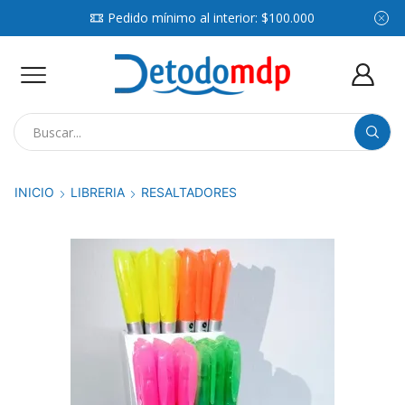
Pedido mínimo al interior: $100.000
Search
input
INICIO
LIBRERIA
RESALTADORES