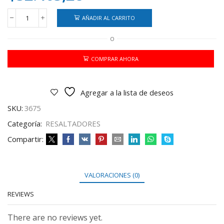
AÑADIR AL CARRITO
EXHIBIDOR
RESALTADOR
O
FILGO
FINO
FLUO
COMPRAR AHORA
X72
cantidad
Agregar a la lista de deseos
SKU:
3675
Categoría:
RESALTADORES
Compartir:
VALORACIONES (0)
REVIEWS
There are no reviews yet.