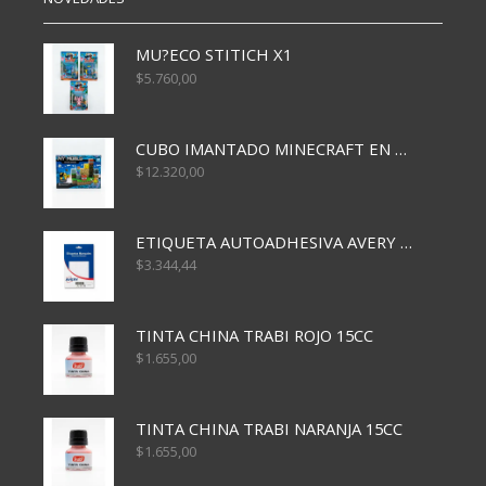
MU?ECO STITICH X1
$
5.760,00
CUBO IMANTADO MINECRAFT EN CAJA x32 PCS
$
12.320,00
ETIQUETA AUTOADHESIVA AVERY 3026 30H 20 X 70
$
3.344,44
TINTA CHINA TRABI ROJO 15CC
$
1.655,00
TINTA CHINA TRABI NARANJA 15CC
$
1.655,00