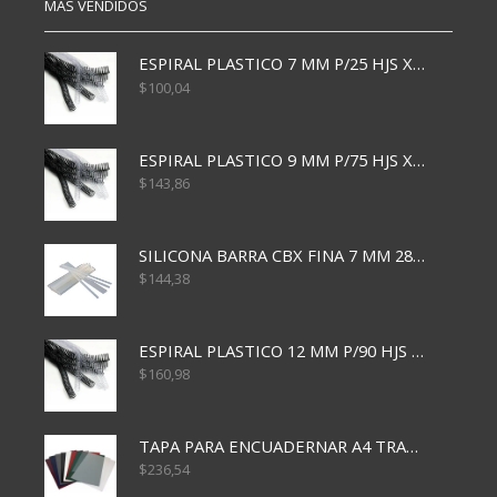
MÁS VENDIDOS
ESPIRAL PLASTICO 7 MM P/25 HJS X50x3000
$
100,04
ESPIRAL PLASTICO 9 MM P/75 HJS X50X2400
$
143,86
SILICONA BARRA CBX FINA 7 MM 28 CM
$
144,38
ESPIRAL PLASTICO 12 MM P/90 HJS X50X1500
$
160,98
TAPA PARA ENCUADERNAR A4 TRANSP x50x500
$
236,54