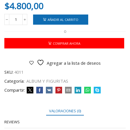
$
4.800,00
AÑADIR AL CARRITO
ALBUM
DEL
O
MUNDIAL
2026
SERIE
COMPRAR AHORA
2B
cantidad
Agregar a la lista de deseos
SKU:
4011
Categoría:
ALBUM Y FIGURITAS
Compartir:
VALORACIONES (0)
REVIEWS