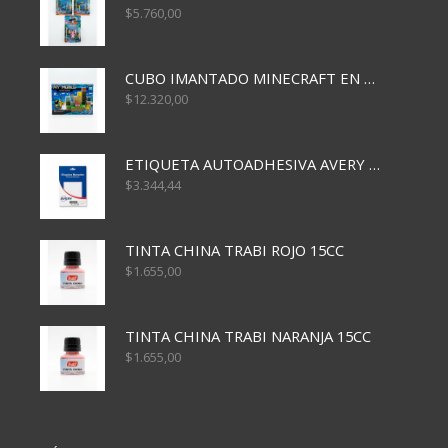
$
5.760,00
CUBO IMANTADO MINECRAFT EN CAJA x32 PCS
$
12.320,00
ETIQUETA AUTOADHESIVA AVERY 3026 30H 20 X 70
$
3.344,44
TINTA CHINA TRABI ROJO 15CC
$
1.655,00
TINTA CHINA TRABI NARANJA 15CC
$
1.655,00