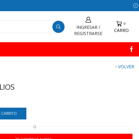
0
INGRESAR /
CARRO
REGISTRARSE
VOLVER
LIOS
L CARRITO
O