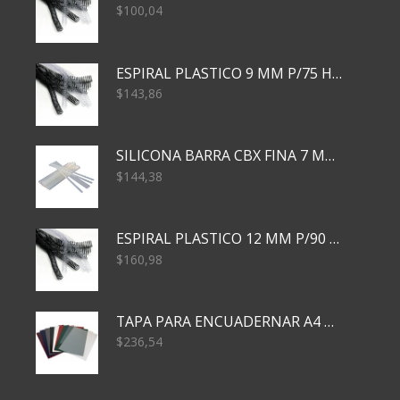
$
100,04
ESPIRAL PLASTICO 9 MM P/75 HJS X50X2400
$
143,86
SILICONA BARRA CBX FINA 7 MM 28 CM
$
144,38
ESPIRAL PLASTICO 12 MM P/90 HJS X50X1500
$
160,98
TAPA PARA ENCUADERNAR A4 TRANSP x50x500
$
236,54