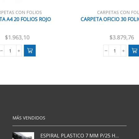
RPETAS CON FOLIOS
CARPETAS CON FOL
A A4 20 FOLIOS ROJO
CARPETA OFICIO 30 FOL
$
1.963,10
$
3.879,76
CARPETA
CARPETA
A4
OFICIO
20
30
FOLIOS
FOLIOS
ROJO
NEGRO
cantidad
cantidad
MÁS VENDIDOS
ESPIRAL PLASTICO 7 MM P/25 HJS X50x3000