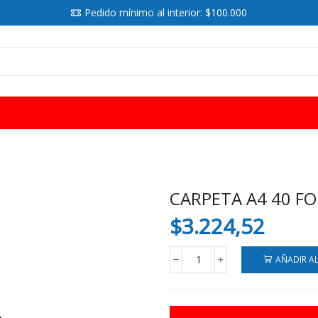
Pedido mínimo al interior: $100.000
SEARCH
INPUT
CARPETA A4 40 FO
$
3.224,52
AÑADIR A
CARPETA
A4
40
FOLIOS