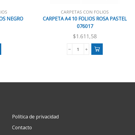
IOS
CARPETAS CON FOLIOS
IOS NEGRO
CARPETA A4 10 FOLIOS ROSA PASTEL
076017
$
1.611,58
CARPETA
A4
10
FOLIOS
ROSA
PASTEL
076017
cantidad
Política de privacidad
Contacto