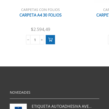
CARPETAS CON FOLIOS
CA
CARPETA A4 30 FOLIOS
CARPET
$
2.594,49
CARPETA
A4
30
FOLIOS
cantidad
NOVEDADES
ETIQUETA AUTOADHESIVA AVERY 3026 30H 20 X 70