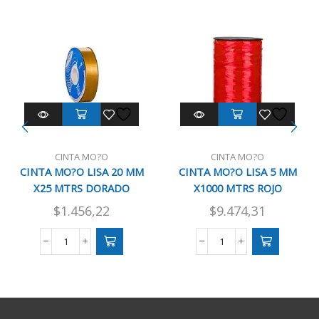
CINTA MO?O
CINTA MO?O
CINTA MO?O LISA 20 MM
CINTA MO?O LISA 5 MM
X25 MTRS DORADO
X1000 MTRS ROJO
$
1.456,22
$
9.474,31
CINTA
CINTA
MO?
MO?
O
O
LISA
LISA
20
5
MM
MM