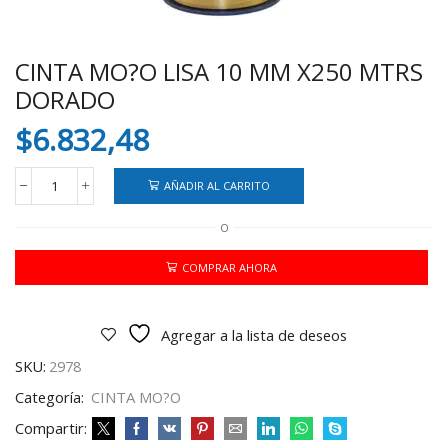
CINTA MO?O LISA 10 MM X250 MTRS
DORADO
$
6.832,48
AÑADIR AL CARRITO
CINTA
MO?
O
O
LISA
10
COMPRAR AHORA
MM
X250
MTRS
Agregar a la lista de deseos
DORADO
cantidad
SKU:
2978
Categoría:
CINTA MO?O
Compartir: