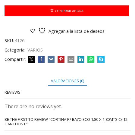
O
ECO
COMPRAR AHORA
1.80
X
1.80MTS
Agregar a la lista de deseos
C/
12
SKU:
4126
GANCHOS
E
Categoría:
VARIOS
cantidad
Compartir:
VALORACIONES (0)
REVIEWS
There are no reviews yet.
BE THE FIRST TO REVIEW “CORTINA P/ BA?O ECO 1.80 X 1.80MTS C/ 12
GANCHOS E”