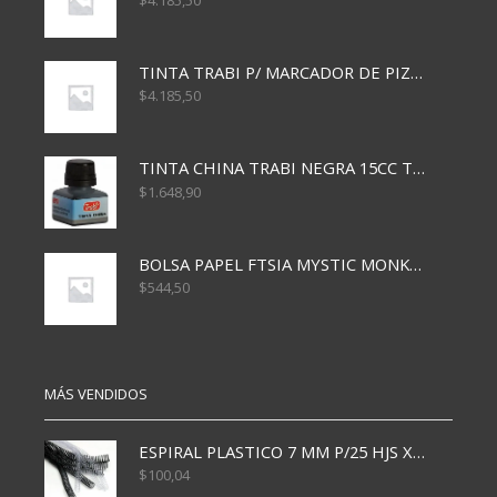
$
4.185,50
TINTA TRABI P/ MARCADOR DE PIZARRA x30ml ROJO
$
4.185,50
TINTA CHINA TRABI NEGRA 15CC TR3460
$
1.648,90
BOLSA PAPEL FTSIA MYSTIC MONKEY 14/08/20
$
544,50
MÁS VENDIDOS
ESPIRAL PLASTICO 7 MM P/25 HJS X50x3000
$
100,04