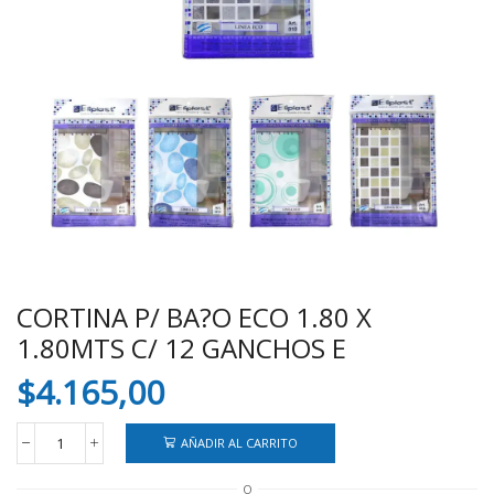
CORTINA P/ BA?O ECO 1.80 X
1.80MTS C/ 12 GANCHOS E
$
4.165,00
AÑADIR AL CARRITO
CORTINA
P/
O
BA?