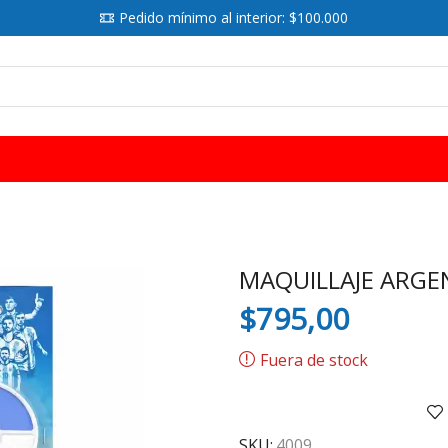
Pedido mínimo al interior: $100.000
SEARCH
INPUT
MAQUILLAJE ARGE
$
795,00
Fuera de stock
SKU:
4009