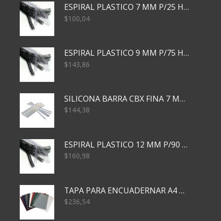
ESPIRAL PLASTICO 7 MM P/25 HJS X50x3000
$
100,04
ESPIRAL PLASTICO 9 MM P/75 HJS X50X2400
$
143,86
SILICONA BARRA CBX FINA 7 MM 28 CM
$
144,38
ESPIRAL PLASTICO 12 MM P/90 HJS X50X1500
$
160,98
TAPA PARA ENCUADERNAR A4 TRANSP x50x500
$
236,54