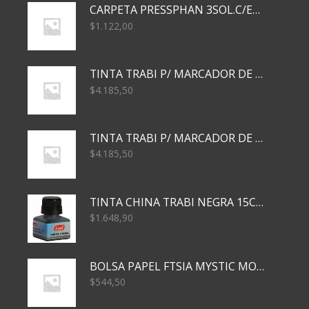
CARPETA PRESSPHAN 3SOL.C/ELAST MARRON A4 P01A
$
1.122,00
TINTA TRABI P/ MARCADOR DE PIZARRA x30ml AZUL
$
4.185,50
TINTA TRABI P/ MARCADOR DE PIZARRA x30ml ROJO
$
4.185,50
TINTA CHINA TRABI NEGRA 15CC TR3460
$
1.648,90
BOLSA PAPEL FTSIA MYSTIC MONKEY 14/08/20
$
544,50