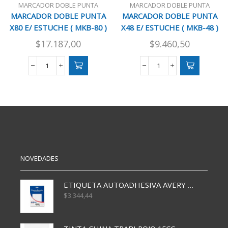
MARCADOR DOBLE PUNTA
MARCADOR DOBLE PUNTA
MARCADOR DOBLE PUNTA
MARCADOR DOBLE PUNTA
X80 E/ ESTUCHE ( MKB-80 )
X48 E/ ESTUCHE ( MKB-48 )
$
17.187,00
$
9.460,50
MARCADOR
MARCADOR
DOBLE
DOBLE
PUNTA
PUNTA
X80
X48
E/
E/
ESTUCHE
ESTUCHE
(
(
MKB-
MKB-
80
48
)
)
NOVEDADES
cantidad
cantidad
ETIQUETA AUTOADHESIVA AVERY 3026 30H 20 X 70
$
3.344,44