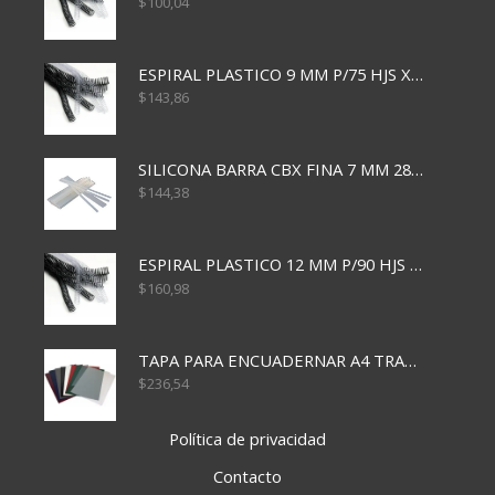
$
100,04
ESPIRAL PLASTICO 9 MM P/75 HJS X50X2400
$
143,86
SILICONA BARRA CBX FINA 7 MM 28 CM
$
144,38
ESPIRAL PLASTICO 12 MM P/90 HJS X50X1500
$
160,98
TAPA PARA ENCUADERNAR A4 TRANSP x50x500
$
236,54
Política de privacidad
Contacto