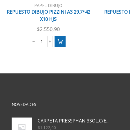
PAPEL DIBUJO
REPUESTO DIBUJO PIZZINI A3 29.7*42
REPUESTO 
X10 HJS
$
2.550,90
REPUESTO
DIBUJO
PIZZINI
A3
29.7*42
X10
HJS
cantidad
NOVEDADES
CARPETA PRESSPHAN 3SOL.C/ELAST MARRON A4 P01A
$
1.122,00