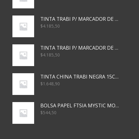
TINTA TRABI P/ MARCADOR DE PIZARRA x30ml AZUL
$
4.185,50
TINTA TRABI P/ MARCADOR DE PIZARRA x30ml ROJO
$
4.185,50
TINTA CHINA TRABI NEGRA 15CC TR3460
$
1.648,90
BOLSA PAPEL FTSIA MYSTIC MONKEY 14/08/20
$
544,50