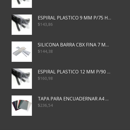
ESPIRAL PLASTICO 9 MM P/75 HJS X50X2400
$
143,86
SILICONA BARRA CBX FINA 7 MM 28 CM
$
144,38
ESPIRAL PLASTICO 12 MM P/90 HJS X50X1500
$
160,98
TAPA PARA ENCUADERNAR A4 TRANSP x50x500
$
236,54