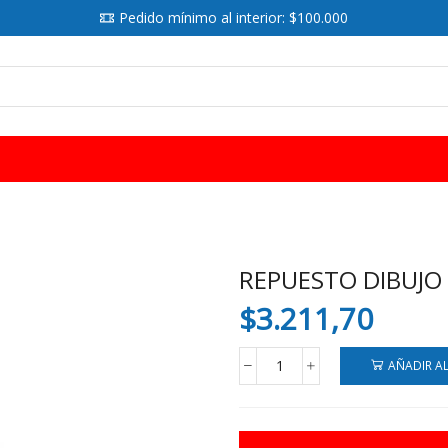
Pedido mínimo al interior: $100.000
SEARCH
INPUT
REPUESTO DIBUJO 
$
3.211,70
AÑADIR A
REPUESTO
DIBUJO
PIZZINI
35X50