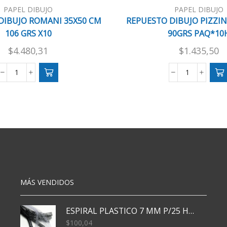
PAPEL DIBUJO
PAPEL DIBUJO
DIBUJO ROMANI 35X50 CM
REPUESTO DIBUJO PIZZINI
106 GRS X10
90GRS PAQ*10
$
4.480,31
$
1.435,50
REPUESTO
REPUESTO
DIBUJO
DIBUJO
ROMANI
PIZZINI
35X50
A4
CM
29.7*21
106
90GRS
GRS
PAQ*10H
X10
cantidad
cantidad
MÁS VENDIDOS
ESPIRAL PLASTICO 7 MM P/25 HJS X50x3000
$
100,04