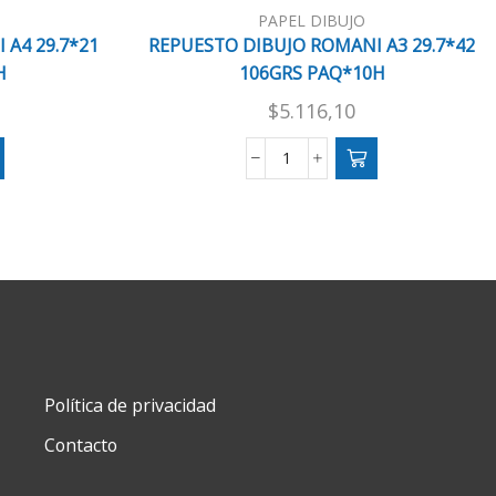
PAPEL DIBUJO
 A4 29.7*21
REPUESTO DIBUJO ROMANI A3 29.7*42
H
106GRS PAQ*10H
$
5.116,10
REPUESTO
DIBUJO
ROMANI
A3
29.7*42
106GRS
PAQ*10H
cantidad
Política de privacidad
Contacto