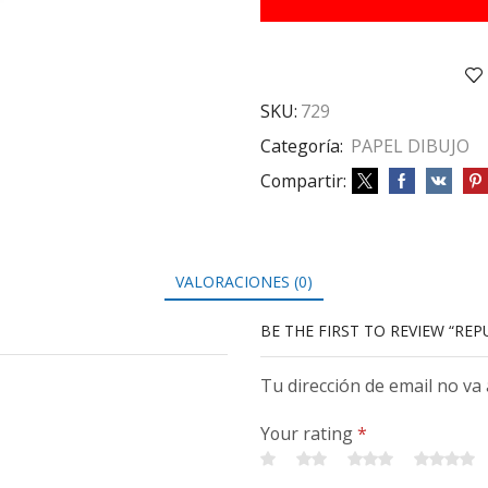
CM
106
GRS
X10
cantidad
SKU:
729
Categoría:
PAPEL DIBUJO
Compartir:
VALORACIONES (0)
BE THE FIRST TO REVIEW “REP
Tu dirección de email no va
Your rating
*