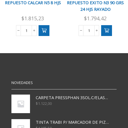
REPUESTO CALCAR N5 8 HJS
REPUESTO EXITO N3 90 GRS
24 HJS RAYADO
$
1.815,23
$
1.794,42
REPUESTO
REPUESTO
CALCAR
EXITO
N5
N3
8
90
HJS
GRS
cantidad
24
HJS
RAYADO
cantidad
NOVEDADES
CARPETA PRESSPHAN 3SOL.C/ELAST MARRON A4 P01A
$
1.122,00
TINTA TRABI P/ MARCADOR DE PIZARRA x30ml AZUL