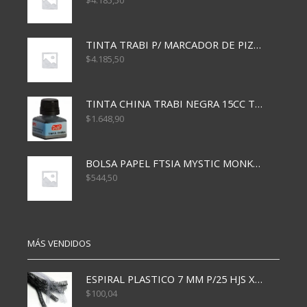
$
4.185,50
TINTA TRABI P/ MARCADOR DE PIZARRA x30ml ROJO
$
4.185,50
TINTA CHINA TRABI NEGRA 15CC TR3460
$
1.648,90
BOLSA PAPEL FTSIA MYSTIC MONKEY 14/08/20
$
544,50
MÁS VENDIDOS
ESPIRAL PLASTICO 7 MM P/25 HJS X50x3000
$
100,04