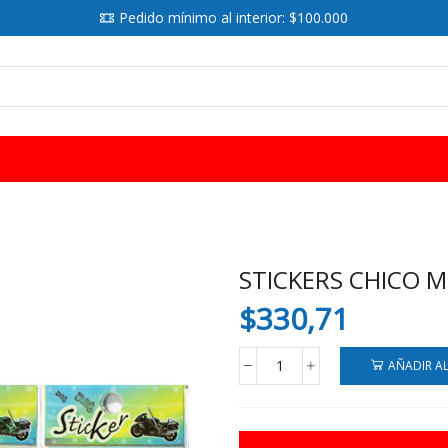
Pedido mínimo al interior: $100.000
SEARCH
INPUT
STICKERS CHICO 
$
330,71
AÑADIR A
STICKERS
CHICO
MOTOS
cantidad