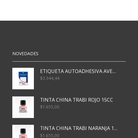
CUTLE
LITTLE
ANIMAL
cantidad
NOVEDADES
ETIQUETA AUTOADHESIVA AVERY 3026 30H 20 X 70
$
3.344,44
TINTA CHINA TRABI ROJO 15CC
$
1.655,00
TINTA CHINA TRABI NARANJA 15CC
$
1.655,00