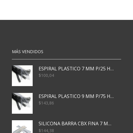
CORAZONES
BARNEY
cantidad
cantidad
MÁS VENDIDOS
ESPIRAL PLASTICO 7 MM P/25 HJS X50x3000
$
100,04
ESPIRAL PLASTICO 9 MM P/75 HJS X50X2400
$
143,86
SILICONA BARRA CBX FINA 7 MM 28 CM
$
144,38