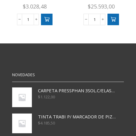
$
3.028,48
$
25.593,00
BOBINA
BOBINA
KRAFT
FANTASIA
40
NAVIDE?
CM
A
IMPRESA
60
X
CM
KG
cantidad
cantidad
NOVEDADES
CARPETA PRESSPHAN 3SOL.C/ELAST MARRON A4 P01A
$
1.122,00
TINTA TRABI P/ MARCADOR DE PIZARRA x30ml AZUL
$
4.185,50