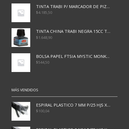
TINTA TRABI P/ MARCADOR DE PIZARRA x30ml ROJO
$
4.185,50
TINTA CHINA TRABI NEGRA 15CC TR3460
$
1.648,90
BOLSA PAPEL FTSIA MYSTIC MONKEY 14/08/20
$
544,50
MÁS VENDIDOS
ESPIRAL PLASTICO 7 MM P/25 HJS X50x3000
$
100,04