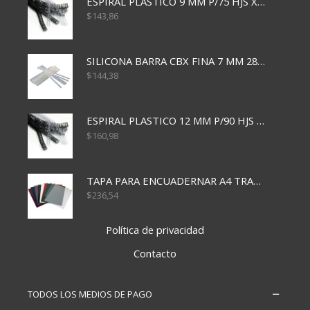
ESPIRAL PLASTICO 9 MM P/75 HJS X50X2400
$
143,86
SILICONA BARRA CBX FINA 7 MM 28 CM
$
144,38
ESPIRAL PLASTICO 12 MM P/90 HJS X50X1500
$
160,98
TAPA PARA ENCUADERNAR A4 TRANSP x50x500
$
236,54
Política de privacidad
Contacto
TODOS LOS MEDIOS DE PAGO