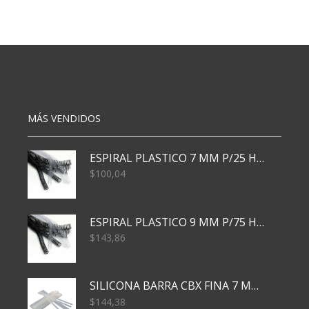
T/D
T/D
19X24
19X24
48
48
HJS
HJS
CELESTE
NARANJA
cantidad
cantidad
MÁS VENDIDOS
ESPIRAL PLASTICO 7 MM P/25 HJS X50x3000
$
100,04
ESPIRAL PLASTICO 9 MM P/75 HJS X50X2400
$
143,86
SILICONA BARRA CBX FINA 7 MM 28 CM
$
144,38