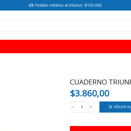
Pedido mínimo al interior: $100.000
SEARCH
INPUT
CUADERNO TRIUNF
$
3.860,00
AÑADIR A
CUADERNO
TRIUNFANTE
T/D
16.21