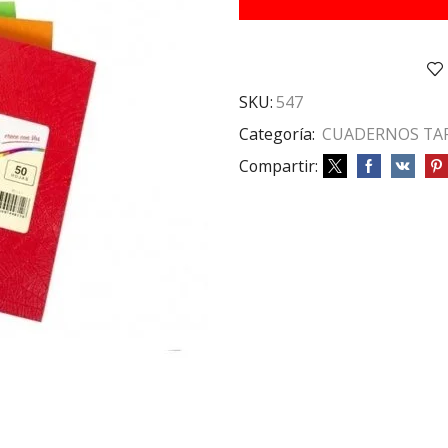
50
HS
AZUL
RAY
cantidad
SKU:
547
Categoría:
CUADERNOS TA
Compartir: