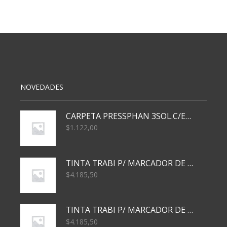
T/D
16.21
50
HS
VERDE
MANZANA
cantidad
NOVEDADES
CARPETA PRESSPHAN 3SOL.C/ELAST MARRON A4 P01A
$
1.122,00
TINTA TRABI P/ MARCADOR DE PIZARRA x30ml AZUL
$
4.185,50
TINTA TRABI P/ MARCADOR DE PIZARRA x30ml ROJO
$
4.185,50